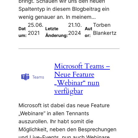
bringt. Schauen wir uns den neuen
Spaltentyp in diesem Blogbeitrag ein
wenig genauer an. In meinem…
25.06.
21.10.
Torben
Dat
Letzte
Aut
2021
2024
Blankertz
um:
Änderung:
or:
Microsoft Teams –
Neue Feature
„Webinar“ nun
verfügbar
Microsoft ist dabei das neue Feature
„Webinare“ in allen Tennants
auszurollen. Ihr habt somit die
Möglichkeit, neben den Besprechungen
und Live-Events, nun auch Webinare