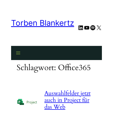
Zum
Inhalt
springen
Torben Blankertz
LinkedIn
YouTube
Spotify
X
Schlagwort:
Office365
Auswahlfelder jetzt
auch in Project für
das Web