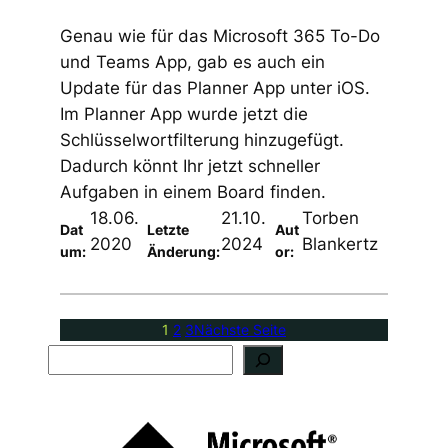
Genau wie für das Microsoft 365 To-Do
und Teams App, gab es auch ein
Update für das Planner App unter iOS.
Im Planner App wurde jetzt die
Schlüsselwortfilterung hinzugefügt.
Dadurch könnt Ihr jetzt schneller
Aufgaben in einem Board finden.
18.06.
21.10.
Torben
Dat
Letzte
Aut
2020
2024
Blankertz
um:
Änderung:
or:
1
2
3
Nächste Seite
S
u
c
h