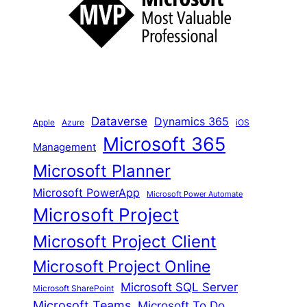
e
n
Dataverse
Dynamics 365
iOS
Apple
Azure
Microsoft 365
Management
Microsoft Planner
Microsoft PowerApp
Microsoft Power Automate
Microsoft Project
Microsoft Project Client
Microsoft Project Online
Microsoft SQL Server
Microsoft SharePoint
Microsoft Teams
Microsoft To Do