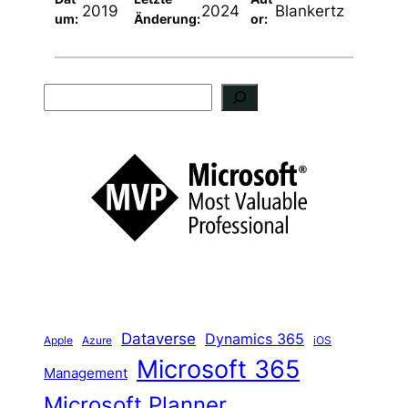
2019
2024
Blankertz
um:
Änderung:
or:
S
u
c
h
e
n
Dataverse
Dynamics 365
iOS
Apple
Azure
Microsoft 365
Management
Microsoft Planner