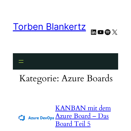
Zum
Inhalt
springen
Torben Blankertz
LinkedIn
YouTube
Spotify
X
Kategorie:
Azure Boards
KANBAN mit dem
Azure Board – Das
Board Teil 5