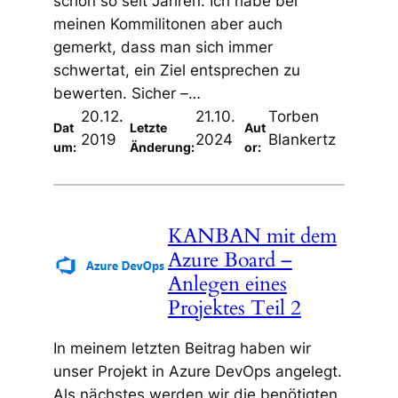
schon so seit Jahren. Ich habe bei
meinen Kommilitonen aber auch
gemerkt, dass man sich immer
schwertat, ein Ziel entsprechen zu
bewerten. Sicher –…
20.12.
21.10.
Torben
Dat
Letzte
Aut
2019
2024
Blankertz
um:
Änderung:
or:
KANBAN mit dem
Azure Board –
Anlegen eines
Projektes Teil 2
In meinem letzten Beitrag haben wir
unser Projekt in Azure DevOps angelegt.
Als nächstes werden wir die benötigten