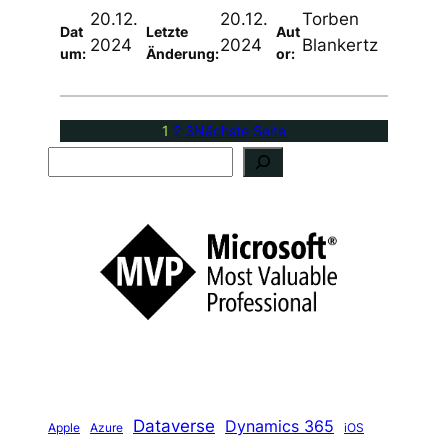
20.12.
20.12.
Torben
Dat
Letzte
Aut
2024
2024
Blankertz
um:
Änderung:
or:
1
2
3
Nächste Seite
S
u
c
h
e
n
Dataverse
Dynamics 365
iOS
Apple
Azure