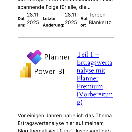
spannende Folge für alle, die…
28.11.
28.11.
Torben
Dat
Letzte
Aut
2025
2025
Blankertz
um:
Änderung:
or:
Teil 1 –
Ertragswerta
nalyse mit
Planner
Premium
(Vorbereitun
g)
Vor einigen Jahren habe ich das Thema
Ertragswertanalyse hier auf meinem
Blog thematisiert (Link). Insgesamt gab