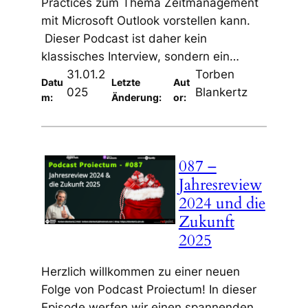
Practices zum Thema Zeitmanagement
mit Microsoft Outlook vorstellen kann.
Dieser Podcast ist daher kein
klassisches Interview, sondern ein…
31.01.2
Torben
Datu
Letzte
Aut
025
Blankertz
m:
Änderung:
or:
087 –
Jahresreview
2024 und die
Zukunft
2025
Herzlich willkommen zu einer neuen
Folge von Podcast Proiectum! In dieser
Episode werfen wir einen spannenden