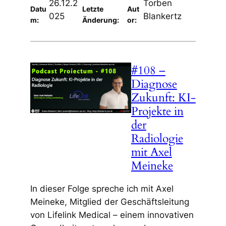
26.12.2
Torben
Datu
Letzte
Aut
025
Blankertz
m:
Änderung:
or:
#108 –
Diagnose
Zukunft: KI-
Projekte in
der
Radiologie
mit Axel
Meineke
In dieser Folge spreche ich mit Axel
Meineke, Mitglied der Geschäftsleitung
von Lifelink Medical – einem innovativen