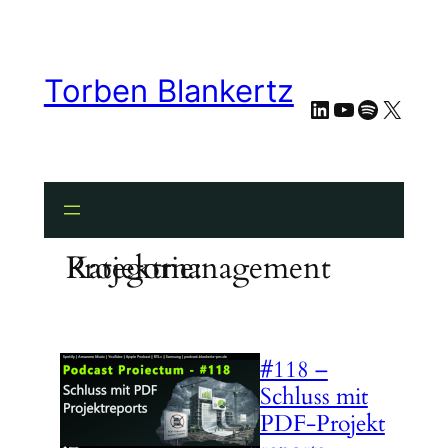
Zum
Inhalt
springen
Torben Blankertz
LinkedIn
YouTube
Spotify
X
Kategorie:
Projektmanagement
#118 –
Schluss mit
PDF‑Projekt