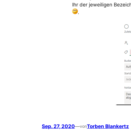
Ihr der jeweiligen Bezei
.
Sep. 27, 2020
—
Torben Blankertz
von