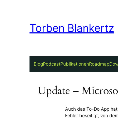
Torben Blankertz
Blog
Podcast
Publikationen
Roadmap
Dow
Update – Microso
Auch das To-Do App hat 
Fehler beseitigt, von de