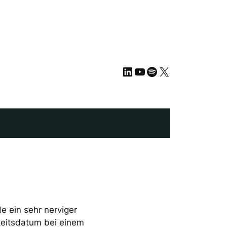
LinkedIn
YouTube
Spotify
X
 ein sehr nerviger
gkeitsdatum bei einem