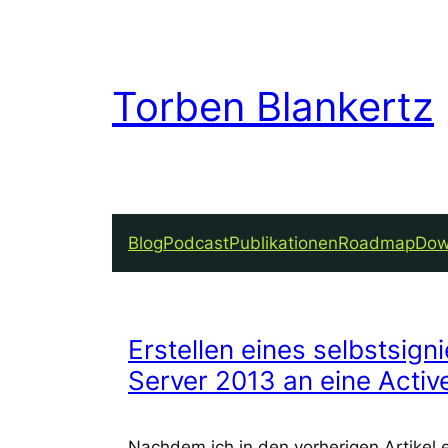
Torben Blankertz
Blog
Podcast
Publikationen
Roadmap
Dow
Erstellen eines selbstsign
Server 2013 an eine Active
Nachdem ich in den vorherigen Artikel e