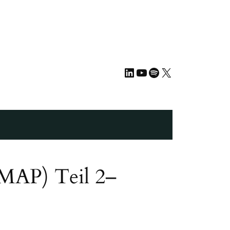
LinkedIn
YouTube
Spotify
X
(MAP) Teil 2–