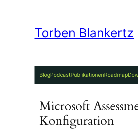
Torben Blankertz
Blog
Podcast
Publikationen
Roadmap
Dow
Microsoft Assessm
Konfiguration