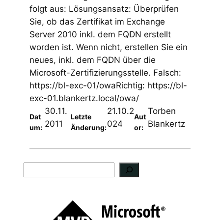
folgt aus: Lösungsansatz: Überprüfen
Sie, ob das Zertifikat im Exchange
Server 2010 inkl. dem FQDN erstellt
worden ist. Wenn nicht, erstellen Sie ein
neues, inkl. dem FQDN über die
Microsoft-Zertifizierungsstelle. Falsch:
https://bl-exc-01/owaRichtig: https://bl-
exc-01.blankertz.local/owa/
30.11.
21.10.2
Torben
Dat
Letzte
Aut
2011
024
Blankertz
um:
Änderung:
or:
S
u
c
h
e