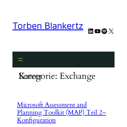
Zum
Inhalt
springen
Torben Blankertz
LinkedIn
YouTube
Spotify
X
Kategorie:
Exchange Server
Microsoft Assessment and
Planning Toolkit (MAP) Teil 2–
Konfiguration