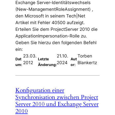
Exchange Server-Identitätswechsels
(New-ManagementRoleAssignment) ,
den Microsoft in seinem Tech|Net
Artikel mit Fehler 40500 aufzeigt.
Erteilen Sie dem ProjectServer 2010 die
ApplicationImpersonation-Rolle zu.
Geben Sie hierzu den folgenden Befehl
ein:
23.03.
21.10.
Torben
Dat
Letzte
Aut
2012
2024
Blankertz
um:
Änderung:
or:
Konfiguration einer
Synchronisation zwischen Project
Server 2010 und Exchange Server
2010