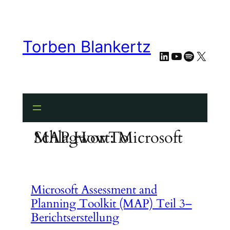
Zum
Inhalt
springen
Torben Blankertz
LinkedIn
YouTube
Spotify
X
Schlagwort:
Microsoft MAP HowTo
Microsoft Assessment and
Planning Toolkit (MAP) Teil 3–
Berichtserstellung