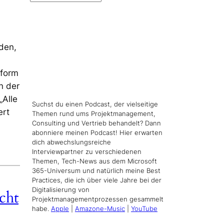
den,
tform
n der
„Alle
Suchst du einen Podcast, der vielseitige
ert
Themen rund ums Projektmanagement,
Consulting und Vertrieb behandelt? Dann
abonniere meinen Podcast! Hier erwarten
dich abwechslungsreiche
Interviewpartner zu verschiedenen
Themen, Tech-News aus dem Microsoft
365-Universum und natürlich meine Best
Practices, die ich über viele Jahre bei der
Digitalisierung von
cht
Projektmanagementprozessen gesammelt
habe.
Apple
|
Amazone-Music
|
YouTube