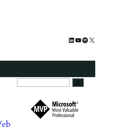
LinkedIn
YouTube
Spotify
X
S
u
c
h
e
n
Web