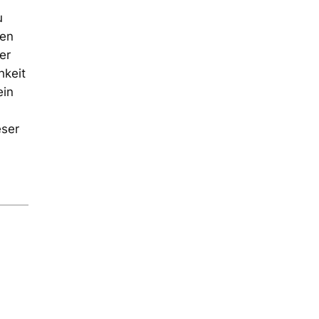
u
gen
er
hkeit
ein
eser