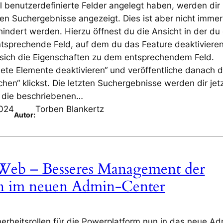
al benutzerdefinierte Felder angelegt haben, werden dir 
ten Suchergebnisse angezeigt. Dies ist aber nicht immer
hindert werden. Hierzu öffnest du die Ansicht in der du
entsprechende Feld, auf dem du das Feature deaktiviere
n sich die Eigenschaften zu dem entsprechendem Feld.
ndete Elemente deaktivieren“ und veröffentliche danach 
chen“ klickst. Die letzten Suchergebnisse werden dir jet
t die beschriebenen…
2024
Torben Blankertz
Autor:
e Web – Besseres Management der
len im neuen Admin-Center
erheitsrollen für die Powerplatform nun in das neue Ad