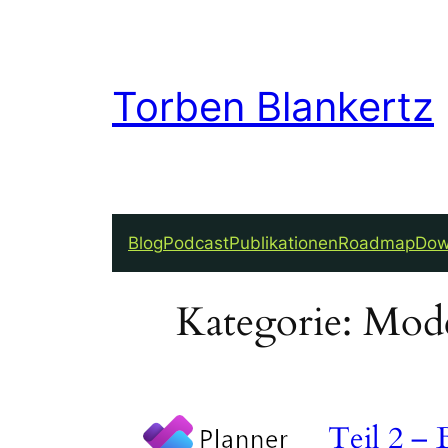
Zum
Inhalt
springen
Torben Blankertz
Blog
Podcast
Publikationen
Roadmap
Dow
Kategorie:
Mode
Teil 2 – 