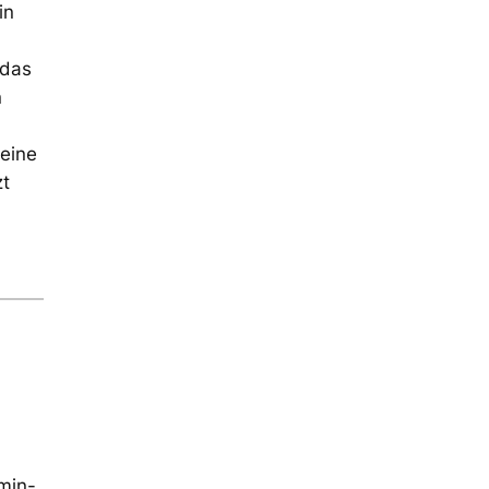
in
 das
n
deine
zt
min-