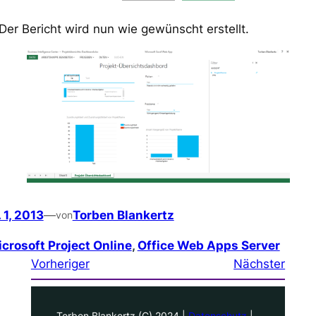
Der Bericht wird nun wie gewünscht erstellt.
 1, 2013
—
Torben Blankertz
von
crosoft Project Online
, 
Office Web Apps Server
Vorheriger
Nächster
Torben Blankertz (C) 2024 |
Datenschutz
|