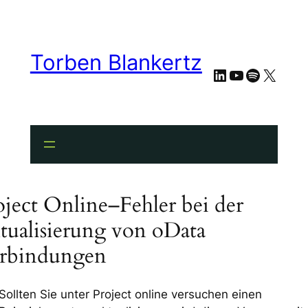
Torben Blankertz
LinkedIn
YouTube
Spotify
X
oject Online–Fehler bei der
tualisierung von oData
rbindungen
Sollten Sie unter Project online versuchen einen