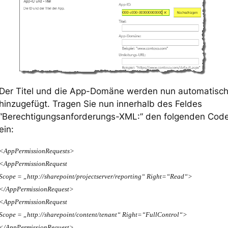
Der Titel und die App-Domäne werden nun automatisc
hinzugefügt. Tragen Sie nun innerhalb des Feldes
“Berechtigungsanforderungs-XML:” den folgenden Cod
ein:
<AppPermissionRequests>
<AppPermissionRequest
Scope = „http://sharepoint/projectserver/reporting“ Right=“Read“>
</AppPermissionRequest>
<AppPermissionRequest
Scope = „http://sharepoint/content/tenant“ Right=“FullControl“>
</AppPermissionRequest>