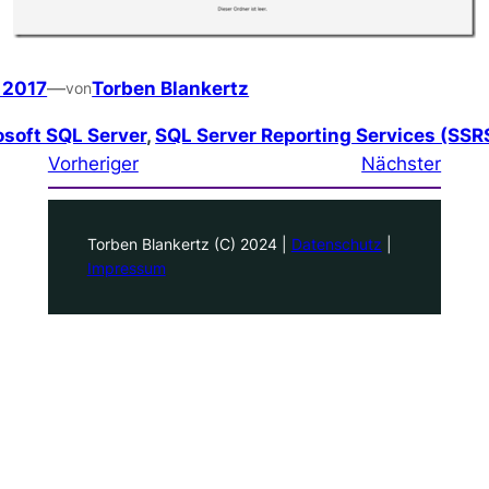
, 2017
—
Torben Blankertz
von
osoft SQL Server
, 
SQL Server Reporting Services (SSR
Vorheriger
Nächster
Torben Blankertz (C) 2024 |
Datenschutz
|
Impressum