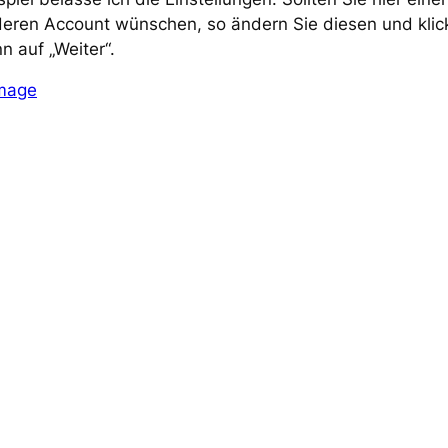
eren Account wünschen, so ändern Sie diesen und klic
n auf „Weiter“.