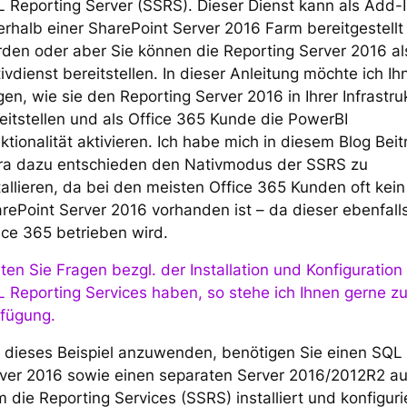
 Reporting Server (SSRS). Dieser Dienst kann als Add-
erhalb einer SharePoint Server 2016 Farm bereitgestellt
den oder aber Sie können die Reporting Server 2016 al
ivdienst bereitstellen. In dieser Anleitung möchte ich Ih
gen, wie sie den Reporting Server 2016 in Ihrer Infrastru
eitstellen und als Office 365 Kunde die PowerBI
ktionalität aktivieren. Ich habe mich in diesem Blog Beit
ra dazu entschieden den Nativmodus der SSRS zu
tallieren, da bei den meisten Office 365 Kunden oft kein
rePoint Server 2016 vorhanden ist – da dieser ebenfalls
ice 365 betrieben wird.
lten Sie Fragen bezgl. der Installation und Konfiguration
 Reporting Services haben, so stehe ich Ihnen gerne zu
fügung.
dieses Beispiel anzuwenden, benötigen Sie einen SQL
ver 2016 sowie einen separaten Server 2016/2012R2 au
 die Reporting Services (SSRS) installiert und konfiguri