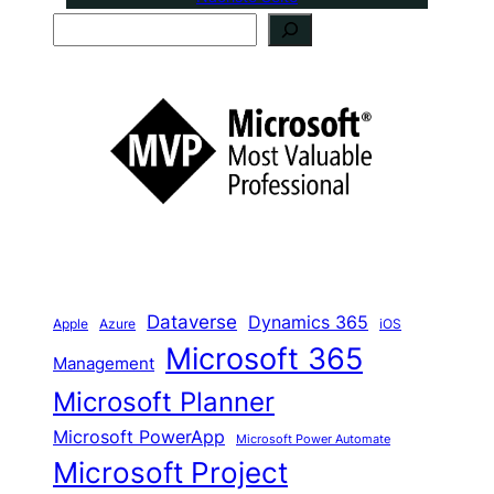
S
u
c
h
e
n
Dataverse
Dynamics 365
iOS
Apple
Azure
Microsoft 365
Management
Microsoft Planner
Microsoft PowerApp
Microsoft Power Automate
Microsoft Project