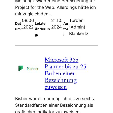
Meinung? Wieder eine Bereicherung für
Project for the Web. Allerdings hätte ich
mir zugleich den…
08.06
21.10.
Torben
Dat
Letzte
Au
.2022
2024
(Admin)
um:
Änderun
tor
Blankertz
g:
:
Microsoft 365
Planner bis zu 25
Farben einer
Bezeichnung
zuweisen
Bisher war es nur möglich bis zu sechs
Standardfarben einer Bezeichnung als
grafischer Indikator zuzuweisen.