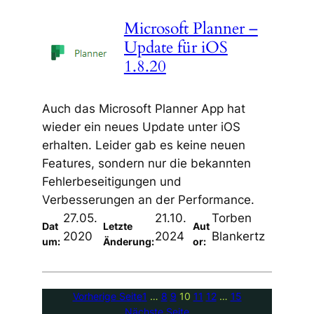
Microsoft Planner –
Update für iOS
1.8.20
Auch das Microsoft Planner App hat
wieder ein neues Update unter iOS
erhalten. Leider gab es keine neuen
Features, sondern nur die bekannten
Fehlerbeseitigungen und
Verbesserungen an der Performance.
27.05.
21.10.
Torben
Dat
Letzte
Aut
2020
2024
Blankertz
um:
Änderung:
or:
Vorherige Seite
1
…
8
9
10
11
12
…
15
Nächste Seite