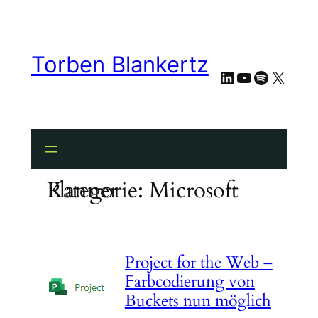
Zum
Inhalt
springen
Torben Blankertz
LinkedIn
YouTube
Spotify
X
Kategorie:
Microsoft Planner
Project for the Web –
Farbcodierung von
Buckets nun möglich