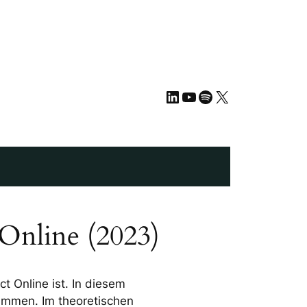
LinkedIn
YouTube
Spotify
X
 Online (2023)
t Online ist. In diesem
ammen. Im theoretischen