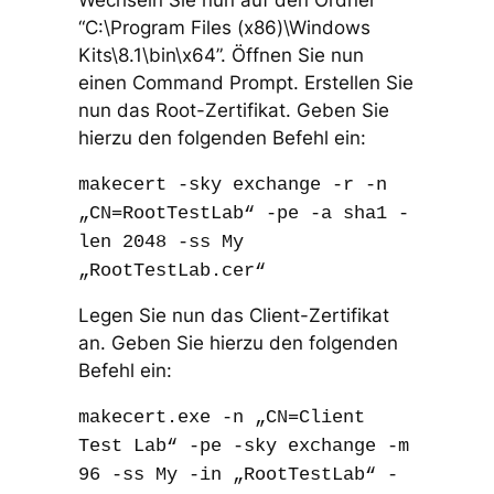
“C:\Program Files (x86)\Windows
Kits\8.1\bin\x64”. Öffnen Sie nun
einen Command Prompt. Erstellen Sie
nun das Root-Zertifikat. Geben Sie
hierzu den folgenden Befehl ein:
makecert -sky exchange -r -n
„CN=RootTestLab“ -pe -a sha1 -
len 2048 -ss My
„RootTestLab.cer“
Legen Sie nun das Client-Zertifikat
an. Geben Sie hierzu den folgenden
Befehl ein:
makecert.exe -n „CN=Client
Test Lab“ -pe -sky exchange -m
96 -ss My -in „RootTestLab“ -