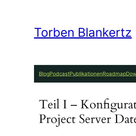
Torben Blankertz
Blog
Podcast
Publikationen
Roadmap
Dow
Teil I – Konfigur
Project Server Da