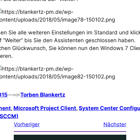
en Sie alle weiteren Einstellungen im Standard und klic
f “Weiter” bis Sie den Assistenten geschlossen haben.
ichen Glückwunsch, Sie können nun den Windows 7 Clie
ieren.
015
—
Torben Blankertz
von
ment
, 
Microsoft Project Client
, 
System Center Configu
(SCCM)
Vorheriger
Nächster