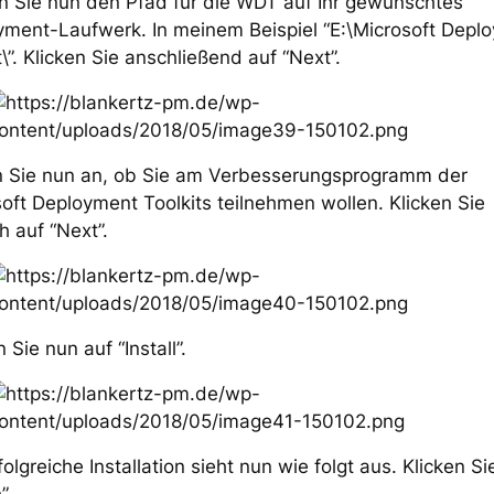
n Sie nun den Pfad für die WDT auf Ihr gewünschtes
yment-Laufwerk. In meinem Beispiel “E:\Microsoft Depl
t\”. Klicken Sie anschließend auf “Next”.
 Sie nun an, ob Sie am Verbesserungsprogramm der
oft Deployment Toolkits teilnehmen wollen. Klicken Sie
 auf “Next”.
n Sie nun auf “Install”.
folgreiche Installation sieht nun wie folgt aus. Klicken Si
”.