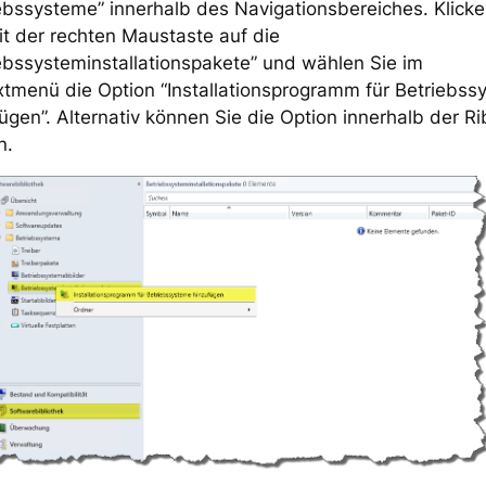
ebssysteme” innerhalb des Navigationsbereiches. Klicke
t der rechten Maustaste auf die
ebssysteminstallationspakete” und wählen Sie im
tmenü die Option “Installationsprogramm für Betriebs
ügen”. Alternativ können Sie die Option innerhalb der R
n.