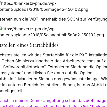
 stehen nun die WDT innerhalb des SCCM zur Verfügung
tstellen eines Startabbildes
chstes stellen wir das Startabbild für die PXE-Installati
. Gehen Sie hierzu innerhalb des Arbeitsbereiches auf d
 “Softwarebibliotheken”. Extrahieren Sie dann die Optio
ebssysteme” und klicken Sie dann auf die Option
abbilder”. Markieren Sie nun das gewünschte Image. Wi
 im unteren Bereich feststellen können, ist das Abbild 
bereitgestellt.
 Da ich in meiner Demo-Umgebung schon das x64 Image
gestellt habe, sehen sie hier das Bild des x86 Abbildes