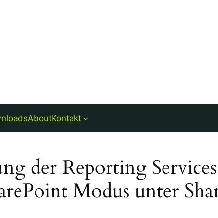
nloads
About
Kontakt
ung der Reporting Service
harePoint Modus unter Sha