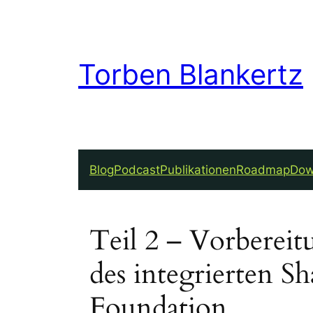
Torben Blankertz
Blog
Podcast
Publikationen
Roadmap
Dow
Teil 2 – Vorbereit
des integrierten S
Foundation