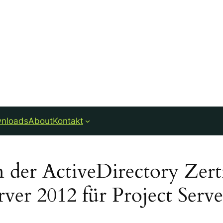
nloads
About
Kontakt
on der ActiveDirectory Zert
rver 2012 für Project Serv