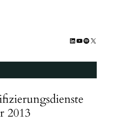
LinkedIn
YouTube
Spotify
X
ifizierungsdienste
er 2013