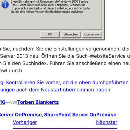
n Sie, nachdem Sie die Einstellungen vorgenommen, de
tServer 2013 neu. Öffnen Sie die Such-WebsiteService 
n Sie den Suchindex. Führen Sie anschließend einen ne
rawl durch.
g: Kontrollieren Sie vorher, ob die oben durchgeführten
llungen auch dem Neustart übernommen haben.
016
—
Torben Blankertz
von
 Server OnPremise
, 
SharePoint Server OnPremise
Vorheriger
Nächster