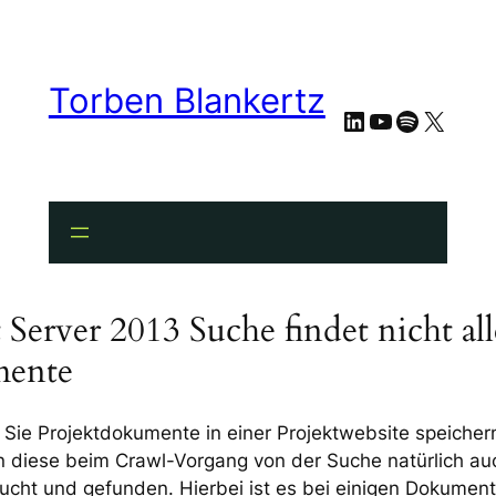
Torben Blankertz
LinkedIn
YouTube
Spotify
X
 Server 2013 Suche findet nicht all
ente
n Sie Projektdokumente in einer Projektwebsite speicher
 diese beim Crawl-Vorgang von der Suche natürlich au
ucht und gefunden. Hierbei ist es bei einigen Dokumen