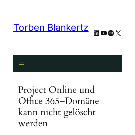
Torben Blankertz
LinkedIn
YouTube
Spotify
X
Project Online und
Office 365–Domäne
kann nicht gelöscht
werden