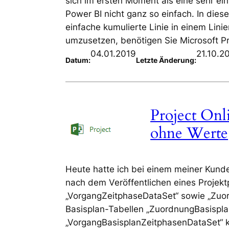
sich im ersten Moment als eine sehr ei
Power BI nicht ganz so einfach. In dies
einfache kumulierte Linie in einem Lin
umzusetzen, benötigen Sie Microsoft P
04.01.2019
21.10.2
Datum:
Letzte Änderung:
Project Onl
ohne Werte
Heute hatte ich bei einem meiner Kund
nach dem Veröffentlichen eines Projek
„VorgangZeitphaseDataSet“ sowie „Zuo
Basisplan-Tabellen „ZuordnungBasispl
„VorgangBasisplanZeitphasenDataSet“ k