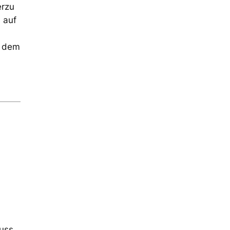
erzu
 auf
r dem
muss