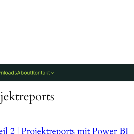
nloads
About
Kontakt
jektreports
l 2 | Projektreports mit Power BI