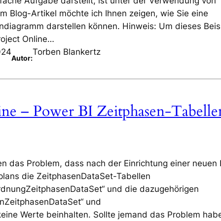
nfache Aufgabe darstellt, ist unter der Verwendung von
em Blog-Artikel möchte ich Ihnen zeigen, wie Sie eine
iendiagramm darstellen können. Hinweis: Um dieses Beis
roject Online…
024
Torben Blankertz
Autor:
ine – Power BI Zeitphasen-Tabelle
en das Problem, dass nach der Einrichtung einer neuen
tplans die ZeitphasenDataSet-Tabellen
rdnungZeitphasenDataSet“ und die dazugehörigen
anZeitphasenDataSet“ und
eine Werte beinhalten. Sollte jemand das Problem hab