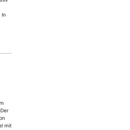
 In
Um
 Der
ion
el mit