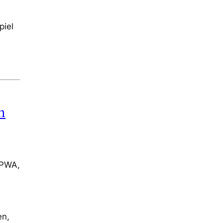
piel
n
 PWA,
en,