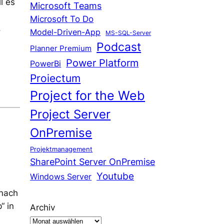
l es
Microsoft Teams
Microsoft To Do
,
Model-Driven-App
MS-SQL-Server
Podcast
Planner Premium
Power Platform
PowerBi
Proiectum
Project for the Web
Project Server
OnPremise
Projektmanagement
SharePoint Server OnPremise
Youtube
Windows Server
 nach
“ in
Archiv