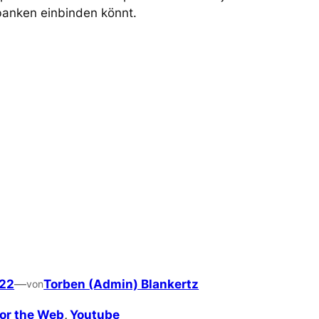
anken einbinden könnt.
022
—
Torben (Admin) Blankertz
von
for the Web
, 
Youtube