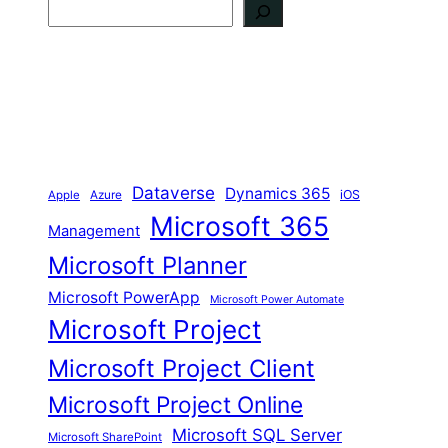
S
u
c
h
e
n
Dataverse
Dynamics 365
iOS
Apple
Azure
Microsoft 365
Management
Microsoft Planner
Microsoft PowerApp
Microsoft Power Automate
Microsoft Project
Microsoft Project Client
Microsoft Project Online
Microsoft SQL Server
Microsoft SharePoint