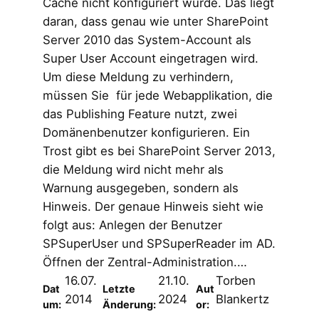
Cache nicht konfiguriert wurde. Das liegt
daran, dass genau wie unter SharePoint
Server 2010 das System-Account als
Super User Account eingetragen wird.
Um diese Meldung zu verhindern,
müssen Sie für jede Webapplikation, die
das Publishing Feature nutzt, zwei
Domänenbenutzer konfigurieren. Ein
Trost gibt es bei SharePoint Server 2013,
die Meldung wird nicht mehr als
Warnung ausgegeben, sondern als
Hinweis. Der genaue Hinweis sieht wie
folgt aus: Anlegen der Benutzer
SPSuperUser und SPSuperReader im AD.
Öffnen der Zentral-Administration.…
16.07.
21.10.
Torben
Dat
Letzte
Aut
2014
2024
Blankertz
um:
Änderung:
or: