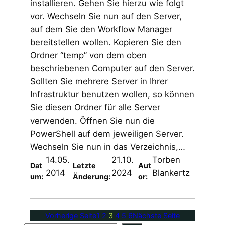
installieren. Gehen Sie hierzu wie folgt
vor. Wechseln Sie nun auf den Server,
auf dem Sie den Workflow Manager
bereitstellen wollen. Kopieren Sie den
Ordner “temp” von dem oben
beschriebenen Computer auf den Server.
Sollten Sie mehrere Server in Ihrer
Infrastruktur benutzen wollen, so können
Sie diesen Ordner für alle Server
verwenden. Öffnen Sie nun die
PowerShell auf dem jeweiligen Server.
Wechseln Sie nun in das Verzeichnis,…
14.05.
21.10.
Torben
Dat
Letzte
Aut
2014
2024
Blankertz
um:
Änderung:
or:
Vorherige Seite
1
2
3
4
5
6
Nächste Seite