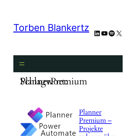
Zum
Inhalt
springen
Torben Blankertz
LinkedIn
YouTube
Spotify
X
Schlagwort:
PlannerPremium
Planner
Premium –
Projekte