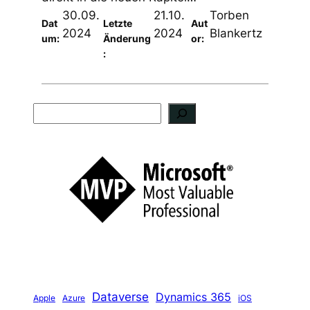
30.09.
21.10.
Torben
Dat
Letzte
Aut
2024
2024
Blankertz
um:
Änderung
or:
:
S
u
c
h
e
n
Dataverse
Dynamics 365
iOS
Apple
Azure