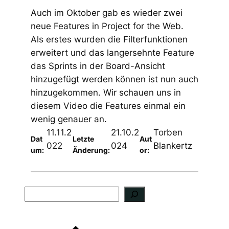
Auch im Oktober gab es wieder zwei
neue Features in Project for the Web.
Als erstes wurden die Filterfunktionen
erweitert und das langersehnte Feature
das Sprints in der Board-Ansicht
hinzugefügt werden können ist nun auch
hinzugekommen. Wir schauen uns in
diesem Video die Features einmal ein
wenig genauer an.
11.11.2
21.10.2
Torben
Dat
Letzte
Aut
022
024
Blankertz
um:
Änderung:
or:
S
u
c