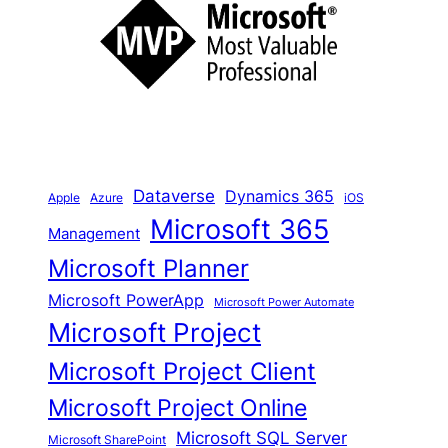
h
e
n
Dataverse
Dynamics 365
iOS
Apple
Azure
Microsoft 365
Management
Microsoft Planner
Microsoft PowerApp
Microsoft Power Automate
Microsoft Project
Microsoft Project Client
Microsoft Project Online
Microsoft SQL Server
Microsoft SharePoint