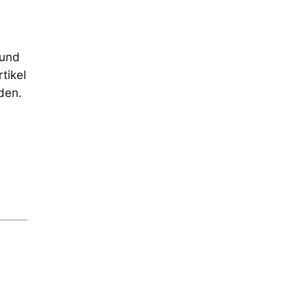
 und
tikel
den.