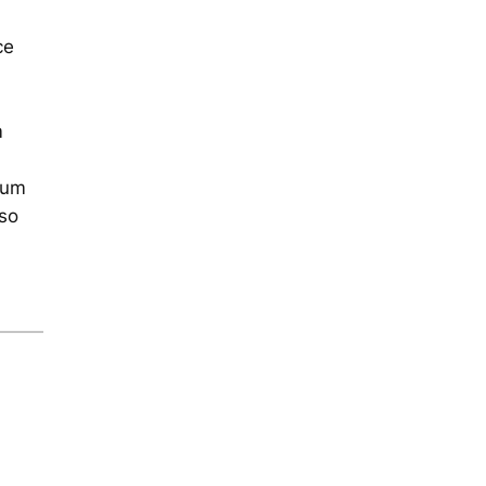
ce
m
 um
uso