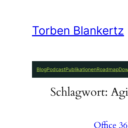
Zum
Inhalt
springen
Torben Blankertz
Blog
Podcast
Publikationen
Roadmap
Dow
Schlagwort:
Agi
Office 36