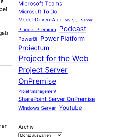
le
Microsoft Teams
bei
Microsoft To Do
Model-Driven-App
MS-SQL-Server
.
Podcast
Planner Premium
 gab
Power Platform
PowerBi
Proiectum
Project for the Web
Project Server
OnPremise
Projektmanagement
SharePoint Server OnPremise
Youtube
Windows Server
hen
Archiv