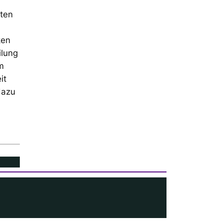
lten
ken
ilung
m
it
dazu