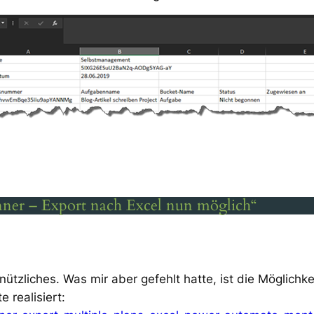
nner – Export nach Excel nun möglich“
 nützliches. Was mir aber gefehlt hatte, ist die Möglichk
 realisiert: