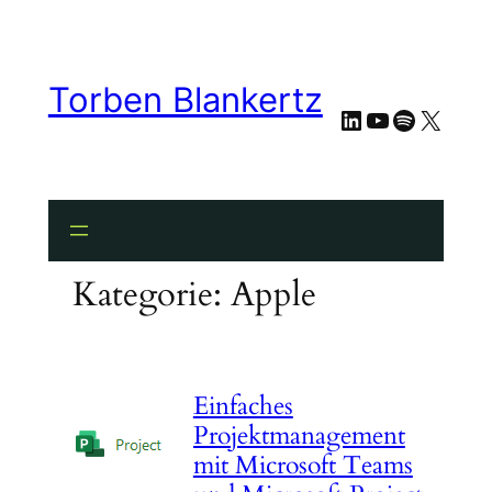
Zum
Inhalt
springen
Torben Blankertz
LinkedIn
YouTube
Spotify
X
Kategorie:
Apple
Einfaches
Projektmanagement
mit Microsoft Teams