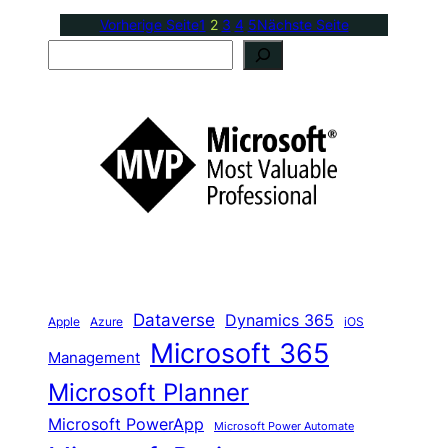
Vorherige Seite
1
2
3
4
5
Nächste Seite
S
u
c
h
e
n
Dataverse
Dynamics 365
iOS
Apple
Azure
Microsoft 365
Management
Microsoft Planner
Microsoft PowerApp
Microsoft Power Automate