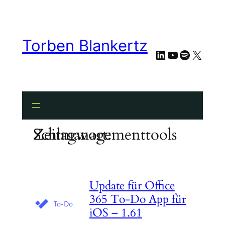
Zum
Inhalt
springen
Torben Blankertz
LinkedIn
YouTube
Spotify
X
Schlagwort:
Zeitmanagementtools
Update für Office
365 To-Do App für
iOS – 1.61