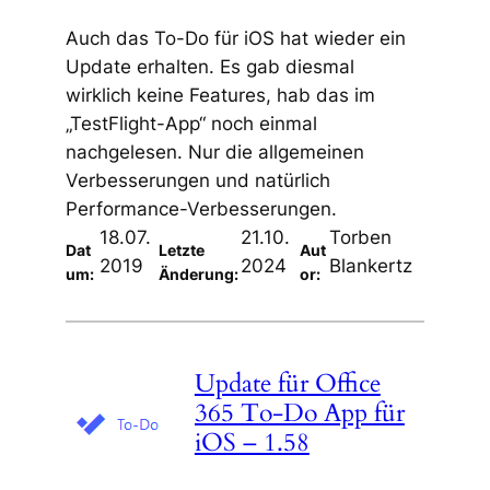
Auch das To-Do für iOS hat wieder ein
Update erhalten. Es gab diesmal
wirklich keine Features, hab das im
„TestFlight-App“ noch einmal
nachgelesen. Nur die allgemeinen
Verbesserungen und natürlich
Performance-Verbesserungen.
18.07.
21.10.
Torben
Dat
Letzte
Aut
2019
2024
Blankertz
um:
Änderung:
or:
Update für Office
365 To-Do App für
iOS – 1.58