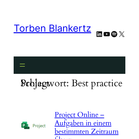
Zum
Inhalt
springen
Torben Blankertz
LinkedIn
YouTube
Spotify
X
Schlagwort:
Best practice Project
Project Online –
Aufgaben in einem
bestimmten Zeitraum