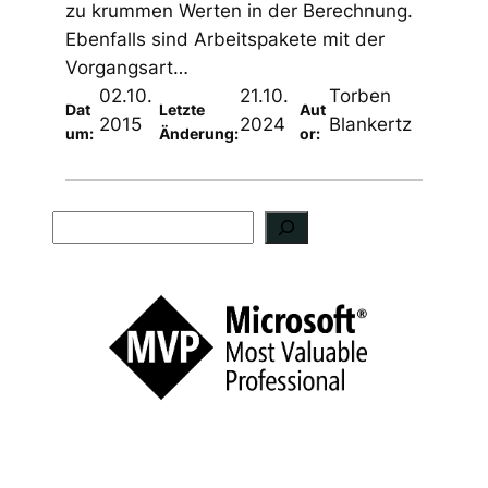
zu krummen Werten in der Berechnung.
Ebenfalls sind Arbeitspakete mit der
Vorgangsart…
02.10.
21.10.
Torben
Dat
Letzte
Aut
2015
2024
Blankertz
um:
Änderung:
or:
S
u
c
h
e
n