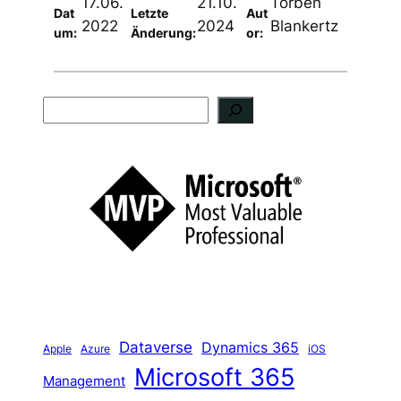
17.06.
21.10.
Torben
Dat
Letzte
Aut
2022
2024
Blankertz
um:
Änderung:
or:
S
u
c
h
e
n
Dataverse
Dynamics 365
iOS
Apple
Azure
Microsoft 365
Management