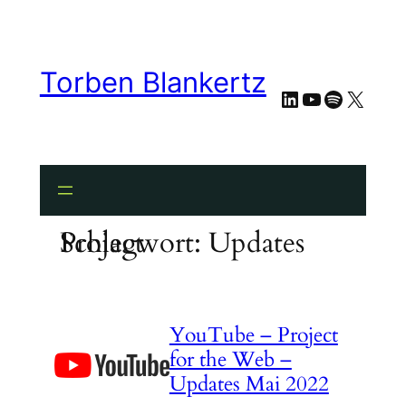
Zum
Inhalt
springen
Torben Blankertz
LinkedIn
YouTube
Spotify
X
Schlagwort:
Updates Project
YouTube – Project
for the Web –
Updates Mai 2022