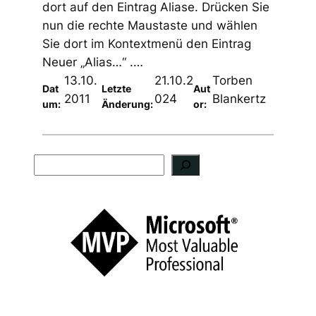
dort auf den Eintrag Aliase. Drücken Sie
nun die rechte Maustaste und wählen
Sie dort im Kontextmenü den Eintrag
Neuer „Alias…“ .…
13.10.
21.10.2
Torben
Dat
Letzte
Aut
2011
024
Blankertz
um:
Änderung:
or:
S
u
c
h
e
n