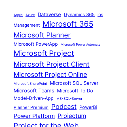
Dataverse
Dynamics 365
iOS
Apple
Azure
Microsoft 365
Management
Microsoft Planner
Microsoft PowerApp
Microsoft Power Automate
Microsoft Project
Microsoft Project Client
Microsoft Project Online
Microsoft SQL Server
Microsoft SharePoint
Microsoft Teams
Microsoft To Do
Model-Driven-App
MS-SQL-Server
Podcast
Planner Premium
PowerBi
Proiectum
Power Platform
Project for the Web