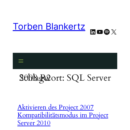
Zum
Inhalt
springen
Torben Blankertz
LinkedIn
YouTube
Spotify
X
Schlagwort:
SQL Server 2008 R2
Aktivieren des Project 2007
Kompatibilitätsmodus im Project
Server 2010