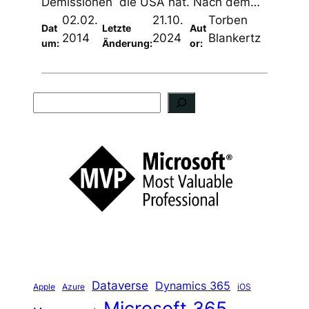
Demissionen die USA hat. Nach dem…
02.02.
21.10.
Torben
Dat
Letzte
Aut
2014
2024
Blankertz
um:
Änderung:
or:
S
u
c
h
e
n
Dataverse
Dynamics 365
iOS
Apple
Azure
Microsoft 365