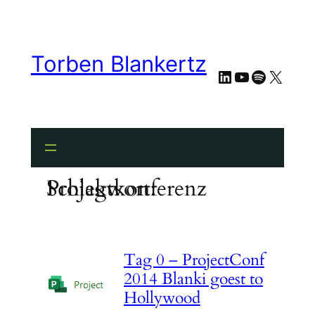
Zum
Inhalt
springen
Torben Blankertz
LinkedIn
YouTube
Spotify
X
Schlagwort:
Projektkonferenz
Tag 0 – ProjectConf
2014 Blanki goest to
Hollywood