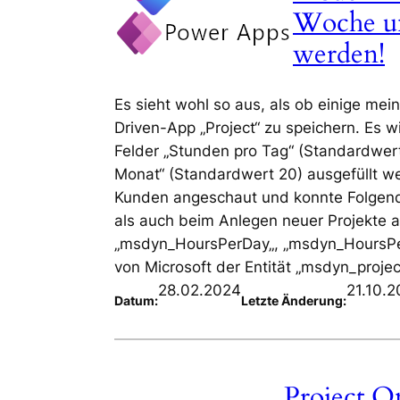
Woche un
werden!
Es sieht wohl so aus, als ob einige m
Driven-App „Project“ zu speichern. Es w
Felder „Stunden pro Tag“ (Standardwer
Monat“ (Standardwert 20) ausgefüllt w
Kunden angeschaut und konnte Folgende
als auch beim Anlegen neuer Projekte au
„msdyn_HoursPerDay„, „msdyn_HoursPe
von Microsoft der Entität „msdyn_projec
28.02.2024
21.10.
Datum:
Letzte Änderung:
Project On