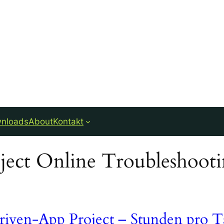
nloads
About
Kontakt
ject Online Troubleshoot
iven-App Project – Stunden pro T