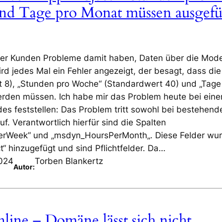
d Tage pro Monat müssen ausgefül
einer Kunden Probleme damit haben, Daten über die Mode
ird jedes Mal ein Fehler angezeigt, der besagt, dass die
t 8), „Stunden pro Woche“ (Standardwert 40) und „Tage
erden müssen. Ich habe mir das Problem heute bei ein
s feststellen: Das Problem tritt sowohl bei bestehend
f. Verantwortlich hierfür sind die Spalten
rWeek“ und „msdyn_HoursPerMonth„. Diese Felder wu
t“ hinzugefügt und sind Pflichtfelder. Da…
2024
Torben Blankertz
Autor:
line – Domäne lässt sich nicht