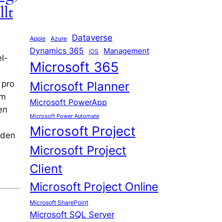
lt
Dataverse
Apple
Azure
Dynamics 365
Management
iOS
l-
Microsoft 365
 pro
Microsoft Planner
em
Microsoft PowerApp
en
Microsoft Power Automate
Microsoft Project
rden
Microsoft Project
Client
Microsoft Project Online
Microsoft SharePoint
Microsoft SQL Server