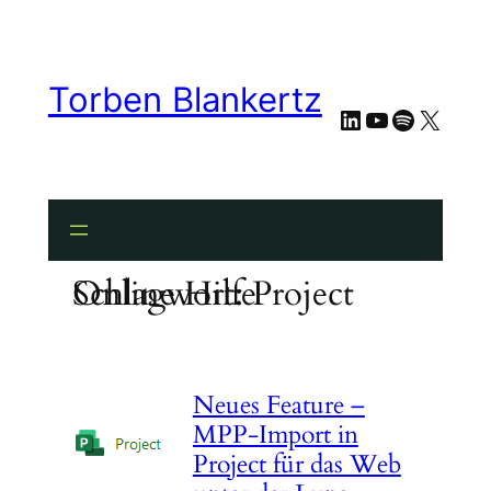
Zum
Inhalt
springen
Torben Blankertz
LinkedIn
YouTube
Spotify
X
Schlagwort:
Project Online Hilfe
Neues Feature –
MPP-Import in
Project für das Web