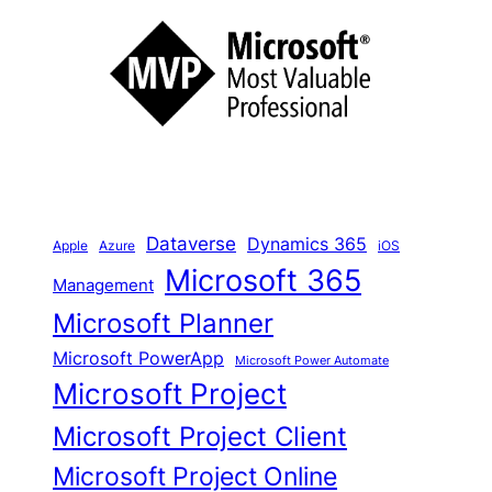
c
h
e
n
Dataverse
Dynamics 365
iOS
Apple
Azure
Microsoft 365
Management
Microsoft Planner
Microsoft PowerApp
Microsoft Power Automate
Microsoft Project
Microsoft Project Client
Microsoft Project Online