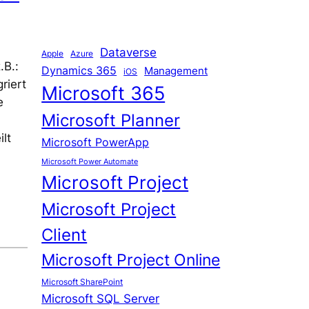
Dataverse
Apple
Azure
.B.:
Dynamics 365
Management
iOS
riert
Microsoft 365
e
Microsoft Planner
lt
Microsoft PowerApp
Microsoft Power Automate
Microsoft Project
Microsoft Project
Client
Microsoft Project Online
Microsoft SharePoint
Microsoft SQL Server