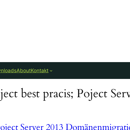
nloads
About
Kontakt
roject Server 2013 Domänenmigrat