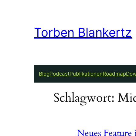
Zum
Inhalt
springen
Torben Blankertz
Blog
Podcast
Publikationen
Roadmap
Dow
Schlagwort:
Mic
Neues Feature 