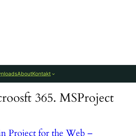
nloads
About
Kontakt
roosft 365. MSProject
in Project for the Web –