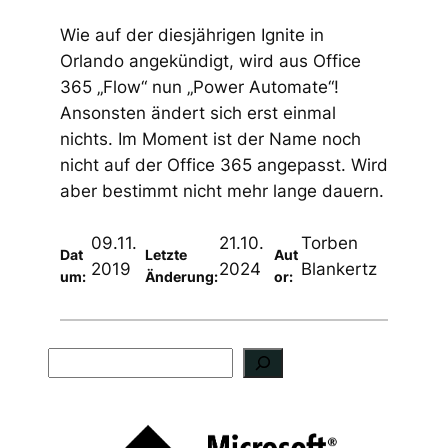
Wie auf der diesjährigen Ignite in
Orlando angekündigt, wird aus Office
365 „Flow“ nun „Power Automate“!
Ansonsten ändert sich erst einmal
nichts. Im Moment ist der Name noch
nicht auf der Office 365 angepasst. Wird
aber bestimmt nicht mehr lange dauern.
09.11.
21.10.
Torben
Dat
Letzte
Aut
2019
2024
Blankertz
um:
Änderung:
or:
S
u
c
h