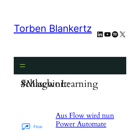
Zum
Inhalt
springen
Torben Blankertz
LinkedIn
YouTube
Spotify
X
Schlagwort:
#MaschinLearning
Aus Flow wird nun
Power Automate