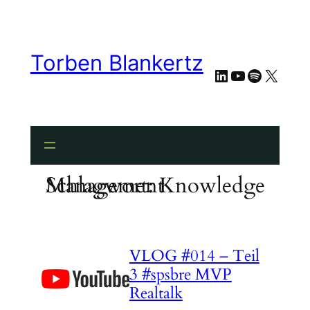
Zum
Inhalt
springen
Torben Blankertz
LinkedIn
YouTube
Spotify
X
Schlagwort:
Knowledge Management
VLOG #014 – Teil
3 #spsbre MVP
Realtalk