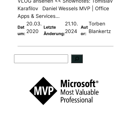
VLOG ansehen << Shownotes: Tomislav
Karafilov Daniel Wessels MVP | Office
Apps & Services…
20.03.
21.10.
Torben
Dat
Letzte
Aut
2020
2024
Blankertz
um:
Änderung:
or:
S
u
c
h
e
n