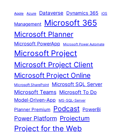
Dataverse
Dynamics 365
iOS
Apple
Azure
Microsoft 365
Management
Microsoft Planner
Microsoft PowerApp
Microsoft Power Automate
Microsoft Project
Microsoft Project Client
Microsoft Project Online
Microsoft SQL Server
Microsoft SharePoint
Microsoft Teams
Microsoft To Do
Model-Driven-App
MS-SQL-Server
Podcast
Planner Premium
PowerBi
Proiectum
Power Platform
Project for the Web