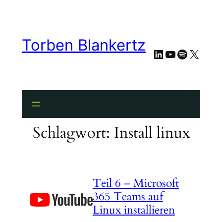
Zum
Inhalt
springen
Torben Blankertz
LinkedIn
YouTube
Spotify
X
Schlagwort:
Install linux
Teil 6 – Microsoft
365 Teams auf
Linux installieren