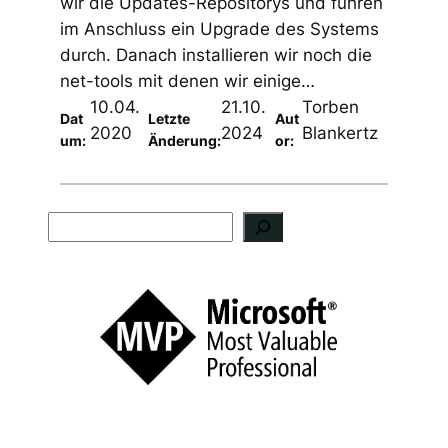
wir die Updates-Repositorys und führen
im Anschluss ein Upgrade des Systems
durch. Danach installieren wir noch die
net-tools mit denen wir einige…
10.04.
21.10.
Torben
Dat
Letzte
Aut
2020
2024
Blankertz
um:
Änderung:
or:
S
u
c
h
e
n