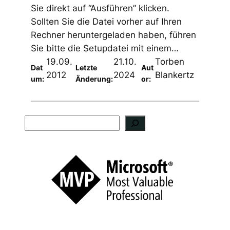
Sie direkt auf “Ausführen” klicken.
Sollten Sie die Datei vorher auf Ihren
Rechner heruntergeladen haben, führen
Sie bitte die Setupdatei mit einem…
19.09.
21.10.
Torben
Dat
Letzte
Aut
2012
2024
Blankertz
um:
Änderung:
or:
S
u
c
h
e
n