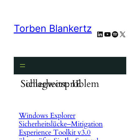
Zum
Inhalt
springen
Torben Blankertz
LinkedIn
YouTube
Spotify
X
Schlagwort:
IE Sicherheitsproblem
Windows Explorer
Sicherheitslücke–Mitigation
Experience Toolkit v3.0