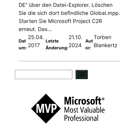
DE” über den Datei-Explorer. Löschen
Sie die sich dort befindliche Global.mpp.
Starten Sie Microsoft Project C2R
erneut. Das…
25.04.
21.10.
Torben
Dat
Letzte
Aut
2017
2024
Blankertz
um:
Änderung:
or:
S
u
c
h
e
n