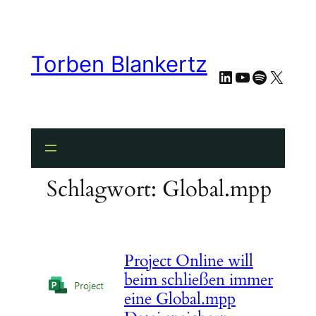
Zum
Inhalt
springen
Torben Blankertz
LinkedIn
YouTube
Spotify
X
Schlagwort:
Global.mpp
Project Online will
beim schließen immer
eine Global.mpp