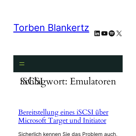
Zum
Inhalt
springen
Torben Blankertz
LinkedIn
YouTube
Spotify
X
Schlagwort:
Emulatoren iSCSI
Bereitstellung eines iSCSI über
Microsoft Target und Initiator
Sicherlich kennen Sie das Problem auch,