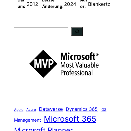
2012
2024
Blankertz
um:
Änderung:
or:
S
u
c
h
e
n
Dataverse
Dynamics 365
iOS
Apple
Azure
Microsoft 365
Management
Microsoft Planner