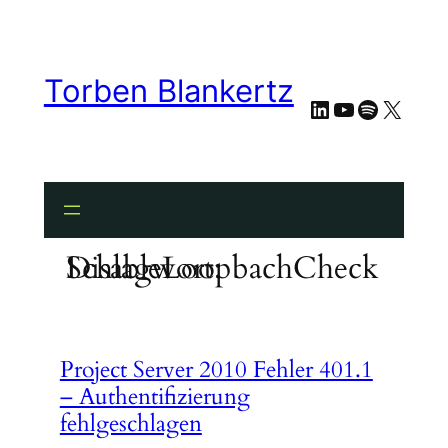
Zum
Inhalt
springen
Torben Blankertz
LinkedIn
YouTube
Spotify
X
Schlagwort:
DisableLoopbachCheck
Project Server 2010 Fehler 401.1
– Authentifizierung
fehlgeschlagen