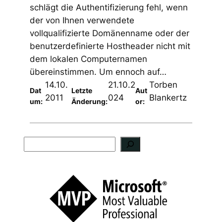
schlägt die Authentifizierung fehl, wenn
der von Ihnen verwendete
vollqualifizierte Domänenname oder der
benutzerdefinierte Hostheader nicht mit
dem lokalen Computernamen
übereinstimmen. Um ennoch auf…
14.10.
21.10.2
Torben
Dat
Letzte
Aut
2011
024
Blankertz
um:
Änderung:
or:
S
u
c
h
e
n