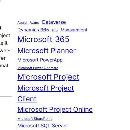
Dataverse
Apple
Azure
t
Dynamics 365
Management
iOS
oject
Microsoft 365
ellt
Microsoft Planner
ower-
der
Microsoft PowerApp
nmal
Microsoft Power Automate
Microsoft Project
Microsoft Project
Client
Microsoft Project Online
Microsoft SharePoint
Microsoft SQL Server