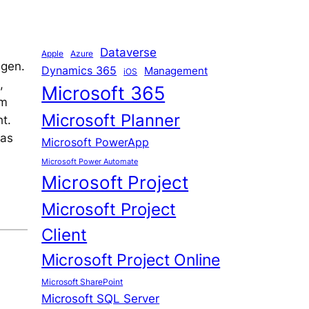
Dataverse
Apple
Azure
ügen.
Dynamics 365
Management
iOS
,
Microsoft 365
im
Microsoft Planner
t.
das
Microsoft PowerApp
Microsoft Power Automate
Microsoft Project
Microsoft Project
Client
Microsoft Project Online
Microsoft SharePoint
Microsoft SQL Server