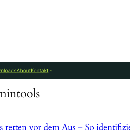
nloads
About
Kontakt
intools
retten vor dem Aus – So identifizie