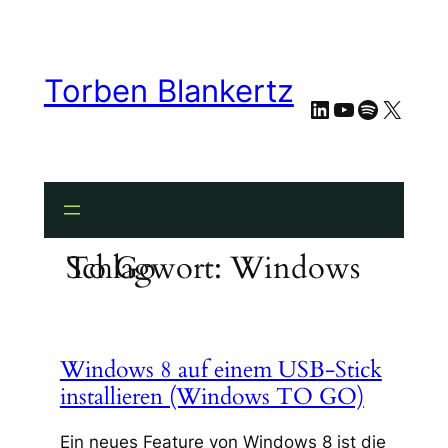
Zum
Inhalt
springen
Torben Blankertz
LinkedIn
YouTube
Spotify
X
Schlagwort:
Windows To Go
Windows 8 auf einem USB-Stick
installieren (Windows TO GO)
Ein neues Feature von Windows 8 ist die