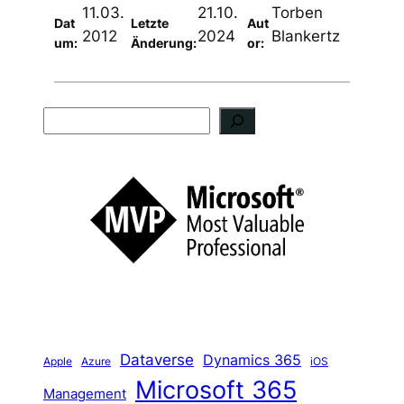
11.03.
21.10.
Torben
Dat
Letzte
Aut
2012
2024
Blankertz
um:
Änderung:
or:
S
u
c
h
e
n
Dataverse
Dynamics 365
iOS
Apple
Azure
Microsoft 365
Management