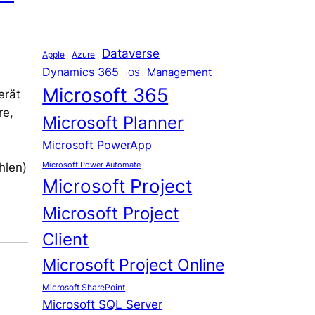
Dataverse
Apple
Azure
Dynamics 365
Management
iOS
Microsoft 365
erät
re,
Microsoft Planner
Microsoft PowerApp
a
Microsoft Power Automate
hlen)
Microsoft Project
Microsoft Project
Client
Microsoft Project Online
Microsoft SharePoint
Microsoft SQL Server