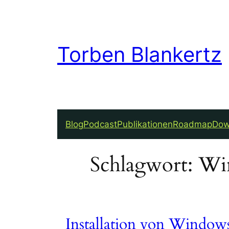
Zum
Inhalt
springen
Torben Blankertz
Blog
Podcast
Publikationen
Roadmap
Dow
Schlagwort:
Win
Installation von Windo